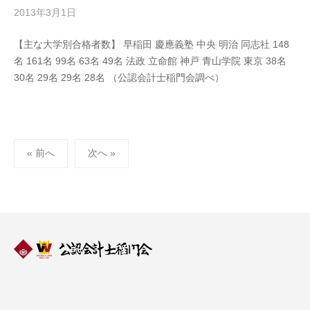
局
2013年3月1日
b
y
【主な大学別合格者数】 早稲田 慶應義塾 中央 明治 同志社 148
公
名 161名 99名 63名 49名 法政 立命館 神戸 青山学院 東京 38名
認
30名 29名 29名 28名 （公認会計士稲門会調べ）
会
計
士
稲
投
門
« 前へ
次へ »
会
稿
事
ナ
務
ビ
局
ゲ
ー
シ
ョ
ン