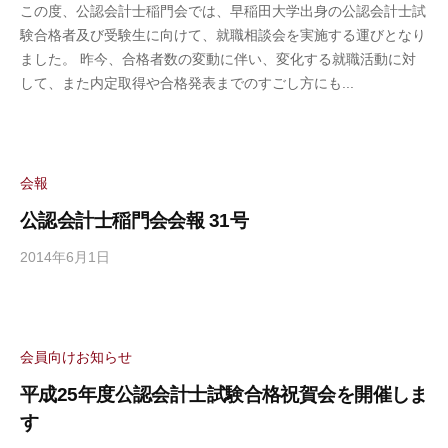
事
この度、公認会計士稲門会では、早稲田大学出身の公認会計士試
公
務
験合格者及び受験生に向けて、就職相談会を実施する運びとなり
認
局
ました。 昨今、合格者数の変動に伴い、変化する就職活動に対
会
して、また内定取得や合格発表までのすごし方にも...
計
士
稲
門
会
会報
事
公認会計士稲門会会報 31号
務
局
2014年6月1日
b
y
公
認
会
会員向けお知らせ
計
平成25年度公認会計士試験合格祝賀会を開催しま
士
す
稲