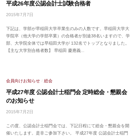
平成26年度公認会計士試験合格者
務
局
2015年7月7日
b
y
下記は、学部が早稲田大学卒業生のみの人数です。早稲田大学大
公
学院卒（他大学の学部卒業）の合格者が別途38名いますので、学
認
部、大学院全体では早稲田大学が 132名でトップとなりました。
会
【主な大学別合格者数】 早稲田 慶應義...
計
士
稲
門
会
会員向けお知らせ
総会
/
事
平成27年度 公認会計士稲門会 定時総会・懇親会
務
のお知らせ
局
2015年7月2日
b
y
この度、公認会計士稲門会では、下記日程にて総会・懇親会を開
公
催いたします。是非ご参加下さい。 平成27年度 公認会計士稲門
認