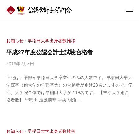
公
ュ
コ
認
ー
メ
ン
会
ニ
公
テ
計
ュ
認
ー
ン
士
会
稲
ツ
お知らせ
早稲田大学出身者数推移
/
門
計
へ
平成27年度公認会計士試験合格者
会
士
ス
稲
キ
2016年2月8日
b
ッ
門
y
下記は、学部が早稲田大学卒業生のみの人数です。早稲田大学大
公
プ
会
学院卒（他大学の学部卒業）の合格者が別途28名いますので、学
認
部、大学院全体では早稲田大学が 119名です。 【主な大学別合
会
格者数】 早稲田 慶應義塾 中央 明治 ...
計
士
稲
門
会
お知らせ
早稲田大学出身者数推移
/
事