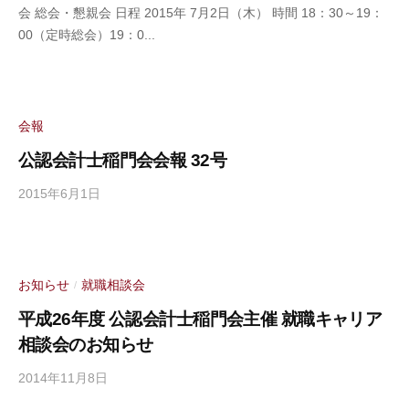
会 総会・懇親会 日程 2015年 7月2日（木） 時間 18：30～19：
会
00（定時総会）19：0...
計
士
稲
門
会
会報
事
公認会計士稲門会会報 32号
務
局
2015年6月1日
b
y
公
認
会
お知らせ
就職相談会
/
計
平成26年度 公認会計士稲門会主催 就職キャリア
士
相談会のお知らせ
稲
門
2014年11月8日
b
会
y