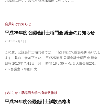
の変動に伴い、変化する就職活動に対して、...
計
士
稲
門
会
会員向けお知らせ
事
平成25年度 公認会計士稲門会 総会のお知らせ
務
局
2013年7月1日
b
y
この度、公認会計士稲門会では、下記日程にて総会を開催いたし
公
ます。是非ご参加下さい。 平成25年度 公認会計士稲門会 総会
認
日程 2013年 7月1日（月） 時間 18：30～ 会場 大隈会館201、
会
202会議室（早稲田大...
計
士
稲
門
会
お知らせ
早稲田大学出身者数推移
/
事
平成24年度公認会計士試験合格者
務