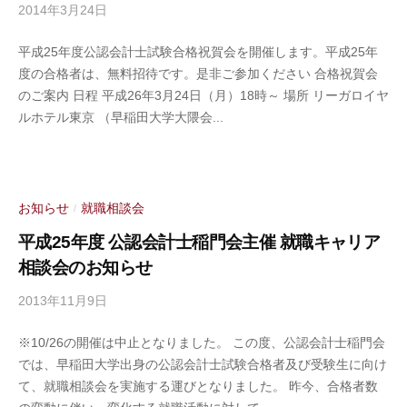
門
2014年3月24日
b
会
y
事
平成25年度公認会計士試験合格祝賀会を開催します。平成25年
公
務
度の合格者は、無料招待です。是非ご参加ください 合格祝賀会
認
局
のご案内 日程 平成26年3月24日（月）18時～ 場所 リーガロイヤ
会
ルホテル東京 （早稲田大学大隈会...
計
士
稲
門
会
お知らせ
就職相談会
/
事
平成25年度 公認会計士稲門会主催 就職キャリア
務
相談会のお知らせ
局
2013年11月9日
b
y
※10/26の開催は中止となりました。 この度、公認会計士稲門会
公
では、早稲田大学出身の公認会計士試験合格者及び受験生に向け
認
て、就職相談会を実施する運びとなりました。 昨今、合格者数
会