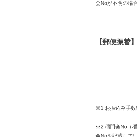
会Noが不明の場
【郵便振替
※1 お振込み手
※2 稲門会No
会Noを記載して