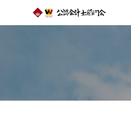
コ
認
ン
会
計
テ
公
士
ン
認
稲
ツ
会
門
へ
計
会
ス
士
キ
稲
ッ
門
プ
会
年