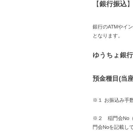
【
銀行振込
銀行のATMやイ
となります。
ゆうちょ銀行(
預金種目(当座)・
※１ お振込み手
※２ 稲門会No
門会Noを記載し