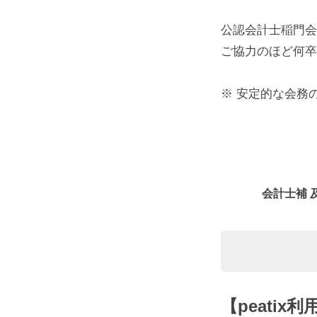
会
公認会計士稲門会
費
ご協力のほど何卒
2026
※ 安定的な会務
年
5
月
6
日
会計士補 
by
公
認
会
計
【peatix
士