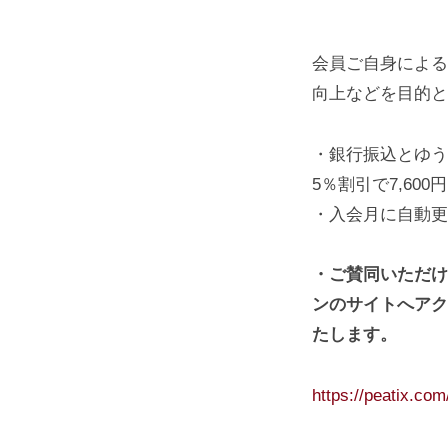
稲
門
会
会員ご自身による
事
向上などを目的と
務
局
・銀行振込とゆう
5％割引で7,60
・入会月に自動更
・ご賛同いただけ
ンのサイトへアク
たします。
https://peatix.co