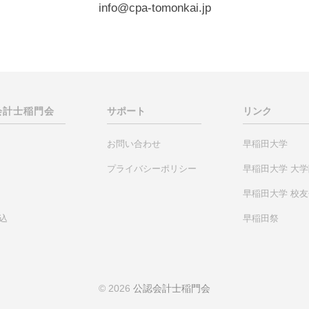
info@cpa-tomonkai.jp
会計士
稲門会
サポート
リンク
お問い合わせ
早稲田大学
プライバシーポリシー
早稲田大学 大
早稲田大学 校
込
早稲田祭
© 2026
公認会計士稲門会