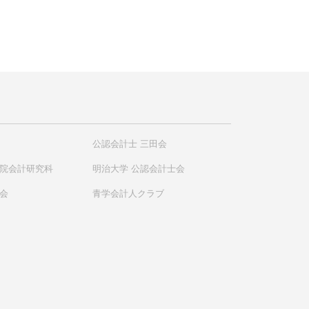
公認会計士 三田会
学院会計研究科
明治大学 公認会計士会
友会
青学会計人クラブ