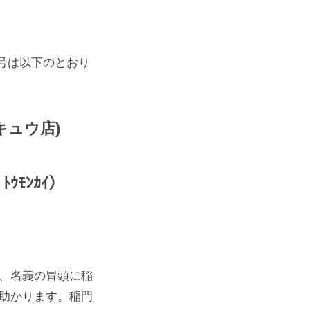
号は以下のとおり
キュウ店)
ﾄｳﾓﾝｶｲ）
は、名義の冒頭に稲
り助かります。稲門