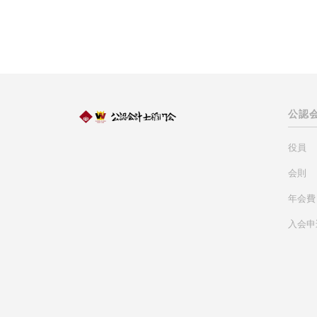
公認
役員
会則
年会費
入会申