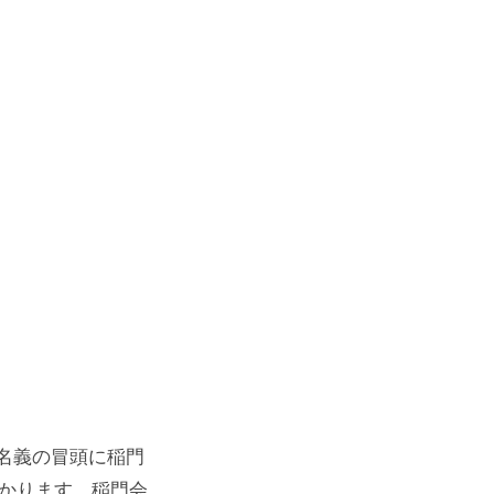
、名義の冒頭に稲門
助かります。稲門会