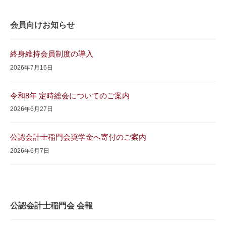
稲
門
会員向けお知らせ
会
事
務
終身維持会員制度の導入
局
2026年7月16日
令和8年 定時総会についてのご案内
2026年6月27日
公認会計士稲門会奨学金へ寄付のご案内
2026年6月7日
公認会計士稲門会 会報