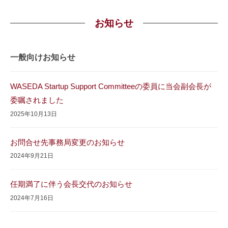
ホ
お知らせ
ー
一般向けお知らせ
ム
2026
WASEDA Startup Support Committeeの委員に当会副会長が
年
委嘱されました
5
2025年10月13日
月
6
お問合せ先事務局変更のお知らせ
日
by
2024年9月21日
公
認
任期満了に伴う会長交代のお知らせ
会
2024年7月16日
計
士