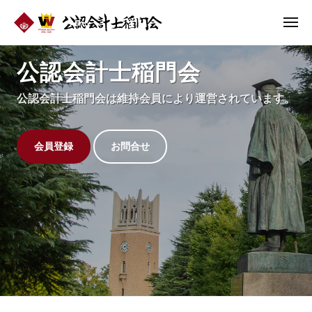
公
ュ
コ
認
ー
メ
ン
会
ニ
公
テ
計
ュ
認
ー
ン
公認会計士稲門会
士
会
稲
ツ
公認会計士稲門会は維持会員により運営されています。
門
計
へ
会
士
ス
稲
キ
会員登録
お問合せ
ッ
門
プ
会