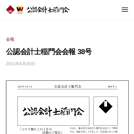
公
ュ
コ
認
ー
メ
ン
会
ニ
公
テ
計
ュ
認
ー
ン
士
会
稲
ツ
会報
門
計
へ
公認会計士稲門会会報 38号
会
士
ス
稲
キ
2021年6月30日
b
ッ
門
y
プ
会
公
認
会
計
士
稲
門
会