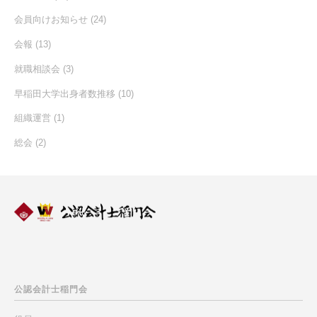
会員向けお知らせ
(24)
会報
(13)
就職相談会
(3)
早稲田大学出身者数推移
(10)
組織運営
(1)
総会
(2)
公認会計士
稲門会