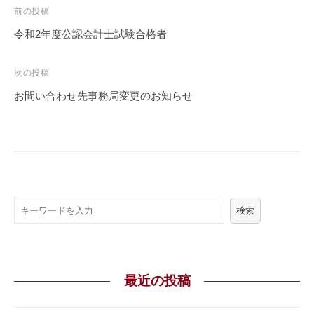
投
前の投稿
稿
令和2年度公認会計士試験合格者
ナ
ビ
次の投稿
ゲ
お問い合わせ先事務局変更のお知らせ
ー
シ
ョ
ン
ワ
検索
ー
ド
検
索
最近の投稿