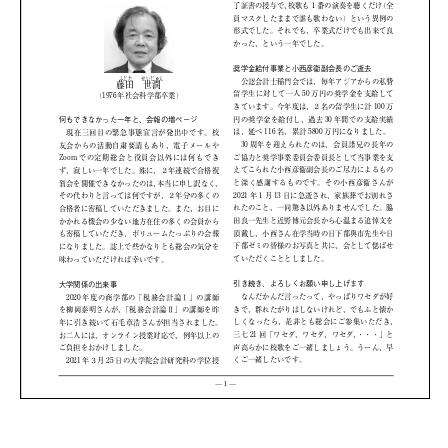
事
務
局