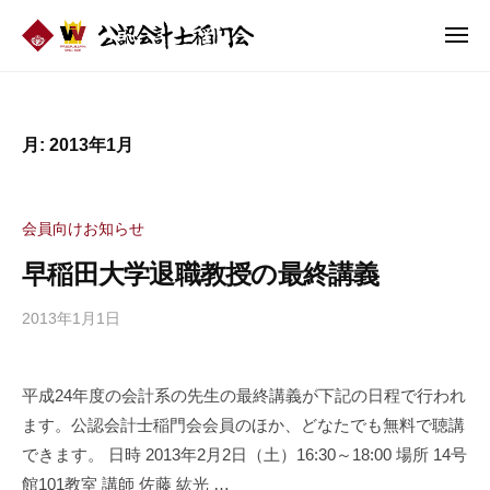
公
ュ
コ
認
ー
メ
ン
会
ニ
公
テ
計
ュ
認
ー
ン
士
会
稲
ツ
月:
2013年1月
門
計
へ
会
士
ス
稲
キ
会員向けお知らせ
ッ
門
早稲田大学退職教授の最終講義
プ
会
2013年1月1日
b
y
公
平成24年度の会計系の先生の最終講義が下記の日程で行われ
認
ます。公認会計士稲門会会員のほか、どなたでも無料で聴講
会
計
できます。 日時 2013年2月2日（土）16:30～18:00 場所 14号
士
館101教室 講師 佐藤 紘光 …