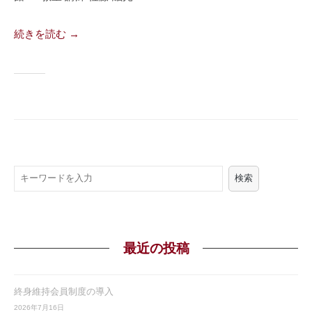
稲
門
続きを読む →
会
事
務
局
ワ
検索
ー
ド
検
索
最近の投稿
終身維持会員制度の導入
2026年7月16日