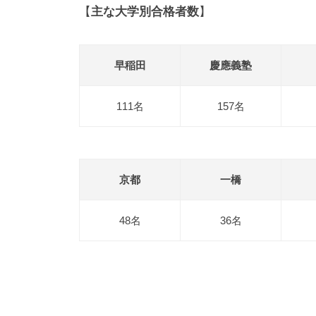
稲
【
主な大学別合格者数
】
門
会
事
早稲田
慶應義塾
務
局
111名
157名
京都
一橋
48名
36名