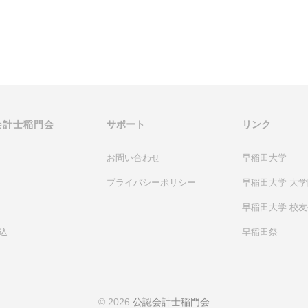
会計士
稲門会
サポート
リンク
お問い合わせ
早稲田大学
プライバシーポリシー
早稲田大学 大
早稲田大学 校
込
早稲田祭
© 2026
公認会計士稲門会