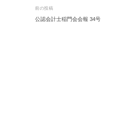
投
前の投稿
稿
公認会計士稲門会会報 34号
ナ
ビ
ゲ
ー
シ
ョ
ン