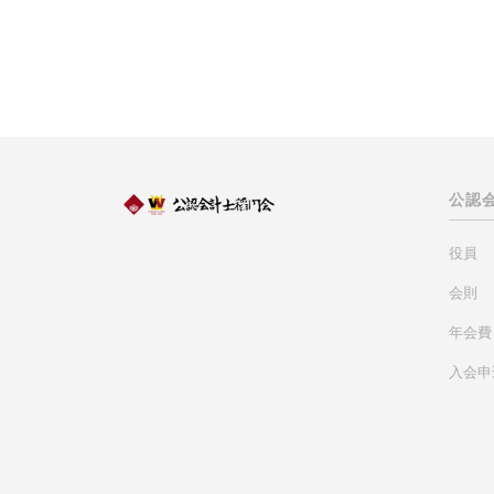
公認
役員
会則
年会費
入会申