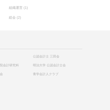
組織運営
(1)
総会
(2)
公認会計士 三田会
学院会計研究科
明治大学 公認会計士会
友会
青学会計人クラブ