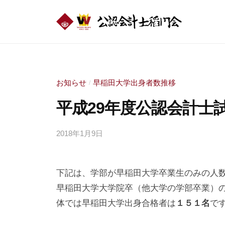
コ
認
ン
会
計
テ
公
士
ン
認
稲
ツ
会
門
へ
お知らせ
早稲田大学出身者数推移
/
計
会
ス
士
平成29年度公認会計士
キ
稲
ッ
2018年1月9日
b
門
プ
y
会
公
下記は、学部が早稲田大学卒業生のみの人
認
会
早稲田大学大学院卒（他大学の学部卒業）
計
体では早稲田大学出身合格者は
１５１名
で
士